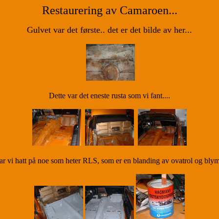
Restaurering av Camaroen...
Gulvet var det første.. det er det bilde av her...
Dette var det eneste rusta som vi fant....
ar vi hatt på noe som heter RLS, som er en blanding av ovatrol og blym