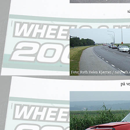
s
på vei